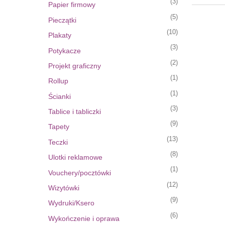
(3)
Papier firmowy
(5)
Pieczątki
(10)
Plakaty
(3)
Potykacze
(2)
Projekt graficzny
(1)
Rollup
(1)
Ścianki
(3)
Tablice i tabliczki
(9)
Tapety
(13)
Teczki
(8)
Ulotki reklamowe
(1)
Vouchery/pocztówki
(12)
Wizytówki
(9)
Wydruki/Ksero
(6)
Wykończenie i oprawa