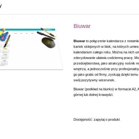
y
Biuwar
Biuwar
to połączenie kalendarza z notatni
kartek sklejonych w blok, na których umies
kalendarium całego roku. Można na nich um
zdecydowanie ułatwia codzienną pracę. Mo
przedsiębiorstwa, jako atrakcyjny nośnik 
wnętrza, a jednocześnie przy profesjonal
go jako gratis od firmy, zyskują dzięki te
swój pozytywny wizerunek.
Biuwar (podkład na biurko) w formacie A2, A
górnej lub dolnej krawędzi.
Dostępność:
zapytaj o produkt