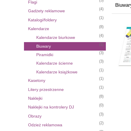
(5)
Flagi
Biuwar
(4)
Gadżety reklamowe
(1)
Katalogi/foldery
(8)
Kalendarze
(4)
Kalendarze biurkowe
(1)
Biuwary
(3)
Piramidki
(3)
Kalendarze ścienne
(1)
Kalendarze książkowe
(1)
Kasetony
(1)
Litery przestrzenne
(8)
Naklejki
(0)
Naklejki na kontrolery DJ
(3)
Obrazy
(2)
Odzież reklamowa