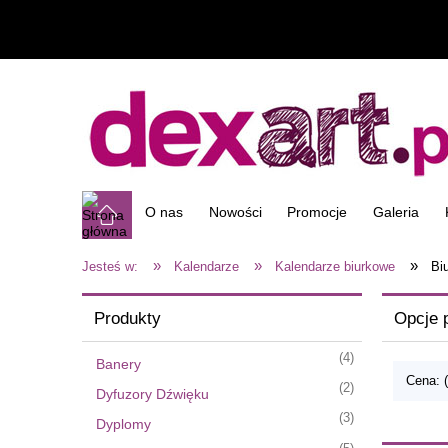
O nas
Nowości
Promocje
Galeria
»
»
»
Jesteś w:
Kalendarze
Kalendarze biurkowe
Bi
Produkty
Opcje 
(4)
Banery
Cena: 
(2)
Dyfuzory Dźwięku
(3)
Dyplomy