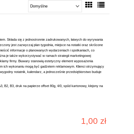
kiem. Składa się z jednostronnie zadrukowanych, łatwych do wyrywania
zczony jest zazwyczaj plan tygodnia, miejsce na notatki oraz skrócone
ieścić informacje o planowanych wydarzeniach i spotkaniach, co
żna je także wykorzystywać w ramach strategii marketingowej
reklamy firmy. Biuwary stanowią estetyczny element wyposażenia
nym ich wykonaniu mogą być gadżetem reklamowym. Klienci otrzymujący
mu wygodny notatnik, kalendarz, a jednocześnie przedsiębiorstwo buduje
3, B2, B3, druk na papierze offset 80g, 4/0, spód kartonowy, klejony na
1,00 zł