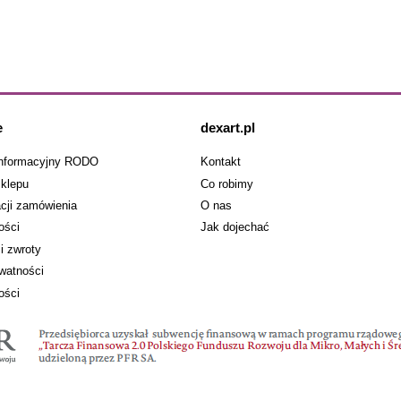
e
dexart.pl
informacyjny RODO
Kontakt
klepu
Co robimy
acji zamówienia
O nas
ości
Jak dojechać
i zwroty
ywatności
ości