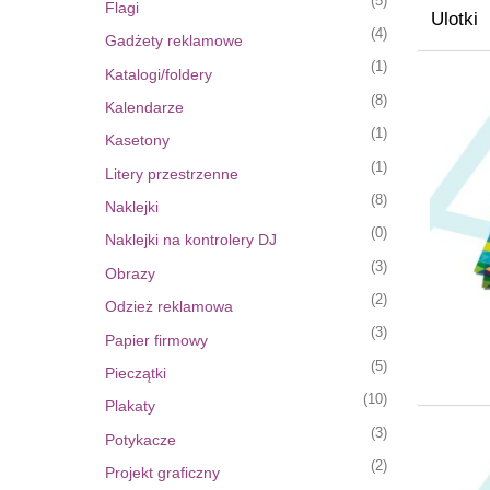
(5)
Flagi
Ulotki
(4)
Gadżety reklamowe
(1)
Katalogi/foldery
(8)
Kalendarze
(1)
Kasetony
(1)
Litery przestrzenne
(8)
Naklejki
(0)
Naklejki na kontrolery DJ
(3)
Obrazy
(2)
Odzież reklamowa
(3)
Papier firmowy
(5)
Pieczątki
(10)
Plakaty
(3)
Potykacze
(2)
Projekt graficzny