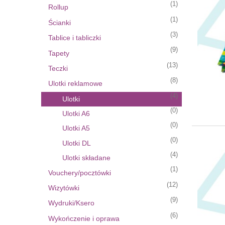
(1)
Rollup
(1)
Ścianki
(3)
Tablice i tabliczki
(9)
Tapety
(13)
Teczki
(8)
Ulotki reklamowe
(4)
Ulotki
(0)
Ulotki A6
(0)
Ulotki A5
(0)
Ulotki DL
(4)
Ulotki składane
(1)
Vouchery/pocztówki
(12)
Wizytówki
(9)
Wydruki/Ksero
(6)
Wykończenie i oprawa