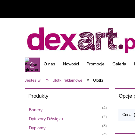
O nas
Nowości
Promocje
Galeria
»
»
Jesteś w:
Ulotki reklamowe
Ulotki
Produkty
Opcje 
(4)
Banery
Cena: 
(2)
Dyfuzory Dźwięku
(3)
Dyplomy