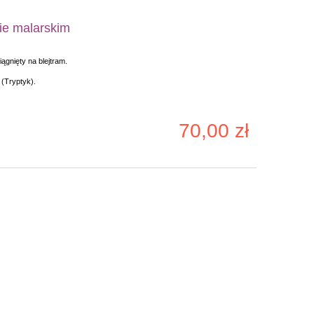
ie malarskim
ągnięty na blejtram.
(Tryptyk).
70,00 zł