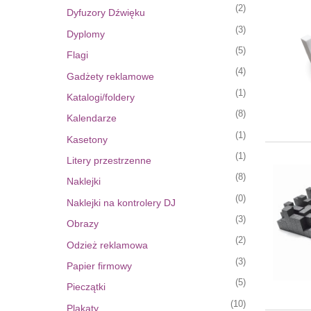
(2)
Dyfuzory Dźwięku
(3)
Dyplomy
(5)
Flagi
(4)
Gadżety reklamowe
(1)
Katalogi/foldery
(8)
Kalendarze
(1)
Kasetony
(1)
Litery przestrzenne
(8)
Naklejki
(0)
Naklejki na kontrolery DJ
(3)
Obrazy
(2)
Odzież reklamowa
(3)
Papier firmowy
(5)
Pieczątki
(10)
Plakaty