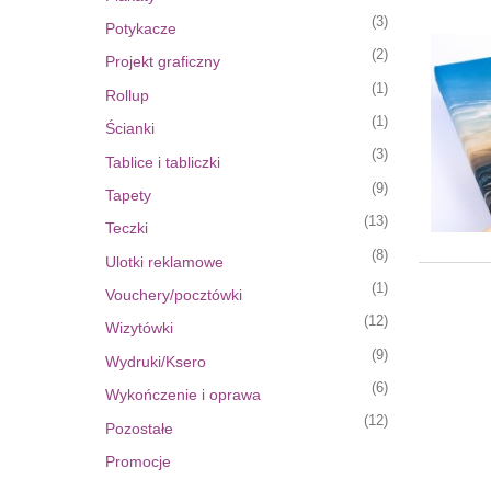
(3)
Potykacze
(2)
Projekt graficzny
(1)
Rollup
(1)
Ścianki
(3)
Tablice i tabliczki
(9)
Tapety
(13)
Teczki
(8)
Ulotki reklamowe
(1)
Vouchery/pocztówki
(12)
Wizytówki
(9)
Wydruki/Ksero
(6)
Wykończenie i oprawa
(12)
Pozostałe
Promocje